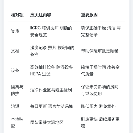
核对项
应关注内容
重要原因
IICRC 培训技师 明确的
确保正确干燥 清洁 与
资质
安全规范
完整记录
湿度记录 照片 按房间的
文档
帮助保险审批更顺畅
备注
高效抽排设备 除湿设备
缩短干燥时间 改善空
设备
HEPA 过滤
气质量
隔离与
保证未受影响的房间
洁净作业区与粉尘控制
防护
可继续使用
沟通
每日更新 语言简洁易懂
降低压力 避免意外
本地响
到达更快 后续服务更
团队常驻大温地区
应
稳