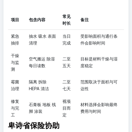
常见
项目
包含内容
备注
时长
紧急
抽水 吸水 表面
当日
受影响面积与通行条
抽排
清理
完成
件会影响时间
干燥
空气搬运 除湿
二至
目标是材料干燥与湿
与监
每日读数
五天
度稳定
测
霉菌
隔离 拆除
二至
范围取决于面积与可
治理
HEPA 清洁
七天
达性
修复
视项
石膏板 地板 线
材料选择会影响最终
与完
目而
脚 涂装
费用与时间
工
定
卑诗省保险协助