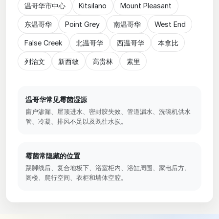
温哥华市中心
Kitsilano
Mount Pleasant
东温哥华
Point Grey
南温哥华
West End
False Creek
北温哥华
西温哥华
本拿比
列治文
新西敏
高贵林
素里
温哥华常见霉菌湿源
窗户渗漏、屋顶进水、密封胶失效、管道漏水、洗碗机供水
管、冷凝、排风不足以及既往水损。
霉菌常隐藏的位置
踢脚线后、复合地板下、浴室柜内、浴缸周围、家电后方、
阁楼、爬行空间、衣柜和墙体空腔。