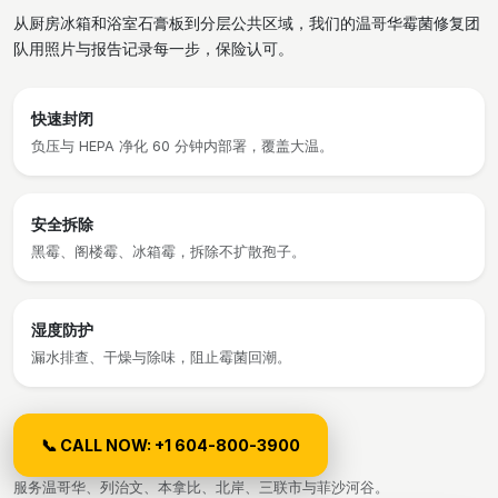
从厨房冰箱和浴室石膏板到分层公共区域，我们的温哥华霉菌修复团
队用照片与报告记录每一步，保险认可。
快速封闭
负压与 HEPA 净化 60 分钟内部署，覆盖大温。
安全拆除
黑霉、阁楼霉、冰箱霉，拆除不扩散孢子。
湿度防护
漏水排查、干燥与除味，阻止霉菌回潮。
📞 CALL NOW: +1 604-800-3900
服务温哥华、列治文、本拿比、北岸、三联市与菲沙河谷。