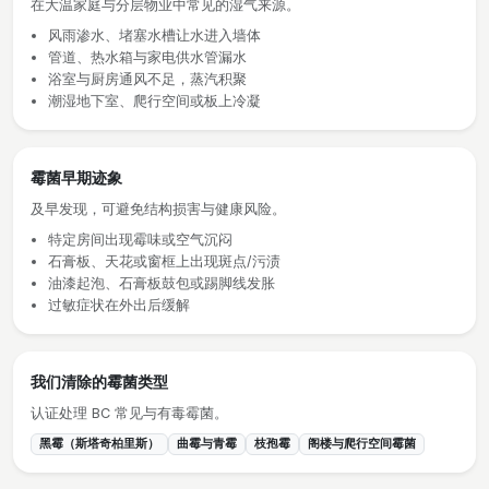
在大温家庭与分层物业中常见的湿气来源。
风雨渗水、堵塞水槽让水进入墙体
管道、热水箱与家电供水管漏水
浴室与厨房通风不足，蒸汽积聚
潮湿地下室、爬行空间或板上冷凝
霉菌早期迹象
及早发现，可避免结构损害与健康风险。
特定房间出现霉味或空气沉闷
石膏板、天花或窗框上出现斑点/污渍
油漆起泡、石膏板鼓包或踢脚线发胀
过敏症状在外出后缓解
我们清除的霉菌类型
认证处理 BC 常见与有毒霉菌。
黑霉（斯塔奇柏里斯）
曲霉与青霉
枝孢霉
阁楼与爬行空间霉菌