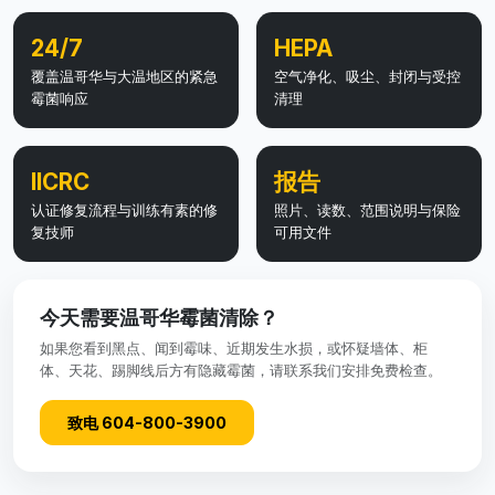
24/7
HEPA
覆盖温哥华与大温地区的紧急
空气净化、吸尘、封闭与受控
霉菌响应
清理
IICRC
报告
认证修复流程与训练有素的修
照片、读数、范围说明与保险
复技师
可用文件
今天需要温哥华霉菌清除？
如果您看到黑点、闻到霉味、近期发生水损，或怀疑墙体、柜
体、天花、踢脚线后方有隐藏霉菌，请联系我们安排免费检查。
致电 604-800-3900