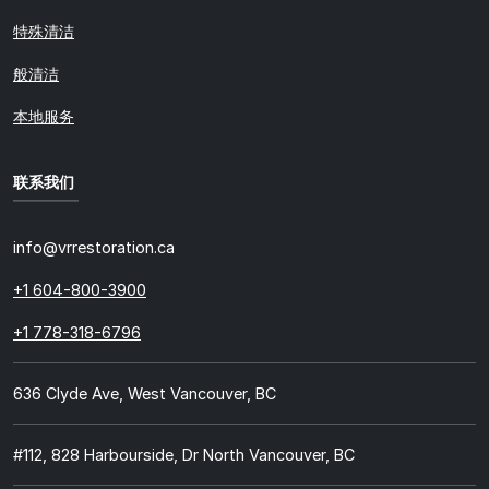
特殊清洁
般清洁
本地服务
联系我们
info@vrrestoration.ca
+1 604-800-3900
+1 778-318-6796
636 Clyde Ave, West Vancouver, BC
#112, 828 Harbourside, Dr North Vancouver, BC